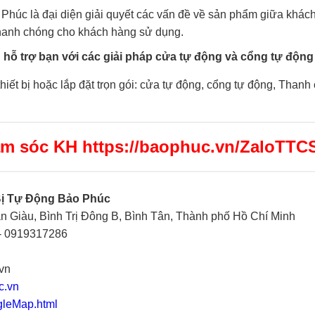
Phúc là đại diện giải quyết các vấn đề về sản phẩm giữa khách
hanh chóng cho khách hàng sử dụng.
 hỗ trợ bạn với các giải pháp cửa tự động và cổng tự động 
thiết bị hoặc lắp đặt trọn gói: cửa tự động, cổng tự động, Thanh 
ăm sóc KH https://baophuc.vn/ZaloTTC
Bị Tự Động Bảo Phúc
n Giàu, Bình Trị Đông B, Bình Tân, Thành phố Hồ Chí Minh
- 0919317286
vn
c.vn
gleMap.html