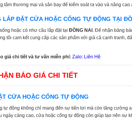
ng tâm thương mại và sân bay để kiểm soát ra vào và nâng cao 
G LẮP ĐẶT CỬA HOẶC CỔNG TỰ ĐỘNG TẠI Đ
sống hoặc có như cầu lắp đặt tại
ĐỒNG NAI
. Để nhận bảng bá
úng tôi cam kết cung cấp các sản phẩm với giá cả cạnh tranh, 
 giá chi tiết và tư vấn miễn phí:
Zalo: Liên Hệ
ẬN BÁO GIÁ CHI TIẾT
 ĐẶT CỬA HOẶC CỔNG TỰ ĐỘNG
g tự động không chỉ mang đến sự tiện lợi mà còn tăng cường a
 ngày càng cao, cửa hoặc cổng tự động còn giúp tạo nên sự khá