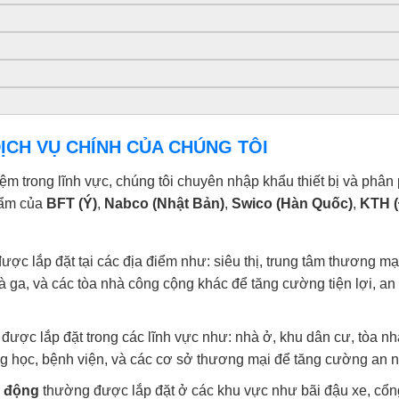
ỊCH VỤ CHÍNH CỦA CHÚNG TÔI
 trong lĩnh vực, chúng tôi chuyên nhập khẩu thiết bị và phân ph
hẩm của
BFT (Ý)
,
Nabco (Nhật Bản)
,
Swico (Hàn Quốc)
,
KTH (
ợc lắp đặt tại các địa điểm như: siêu thị, trung tâm thương mạ
à ga, và các tòa nhà công cộng khác để tăng cường tiện lợi, an
được lắp đặt trong các lĩnh vực như: nhà ở, khu dân cư, tòa n
g học, bệnh viện, và các cơ sở thương mại để tăng cường an nin
ự động
thường được lắp đặt ở các khu vực như bãi đậu xe, cổn