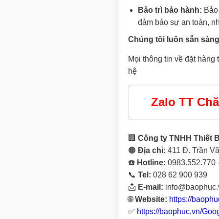
Bảo trì bảo hành:
Bảo 
đảm bảo sự an toàn, n
Chúng tôi luôn sẵn sàng
Mọi thông tin về đặt hàng 
hệ
Zalo TT Ch
🏢
Công ty TNHH Thiết 
🟤
Địa chỉ:
411 Đ. Trần Vă
☎️
Hotline:
0983.552.770 
📞
Tel:
028 62 900 939
📩
E-mail:
info@baophuc.
🌐
Website:
https://baophu
✅
https://baophuc.vn/Goo